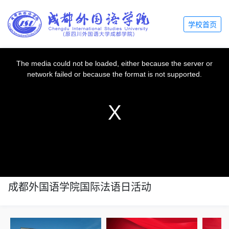
学校首页
This
is
a
The media could not be loaded, either because the server or
modal
window.
network failed or because the format is not supported.
成都外国语学院国际法语日活动