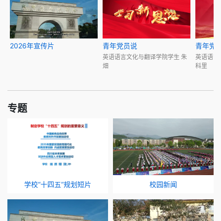
2026年宣传片
青年党员说
青年党
英语语言文化与翻译学院学生 朱
英语语言
畑
科里
专题
学校“十四五”规划短片
校园新闻