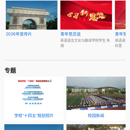
2026年宣传片
青年党员说
青年党
英语语言文化与翻译学院学生 朱
英语语言
畑
科里
专题
学校“十四五”规划短片
校园新闻